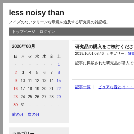
less noisy than
ノイズのないクリーンな環境を追及する研究員の雑記帳。
トップページ
ログイン
2026年08月
研究品の購入をご検討くださ
2019/10/01 08:46
カテゴリー：
研
日
月
火
水
木
金
土
記事に掲載された研究品が購入で
-
-
-
-
-
-
1
2
3
4
5
6
7
8
9
10
11
12
13
14
15
記事一覧
ピュアな音とは・・
16
17
18
19
20
21
22
23
24
25
26
27
28
29
30
31
-
-
-
-
-
前の月
次の月
カテゴリー