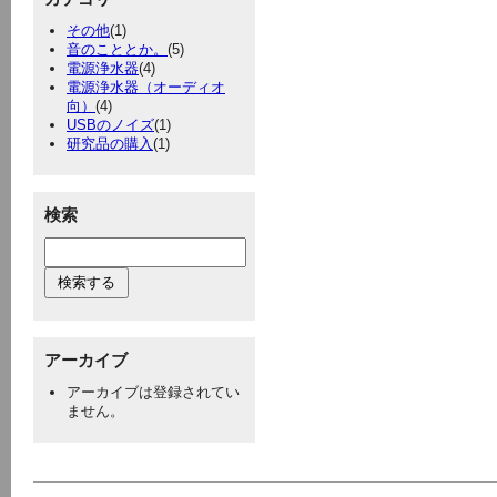
その他
(1)
音のこととか。
(5)
電源浄水器
(4)
電源浄水器（オーディオ
向）
(4)
USBのノイズ
(1)
研究品の購入
(1)
検索
アーカイブ
アーカイブは登録されてい
ません。