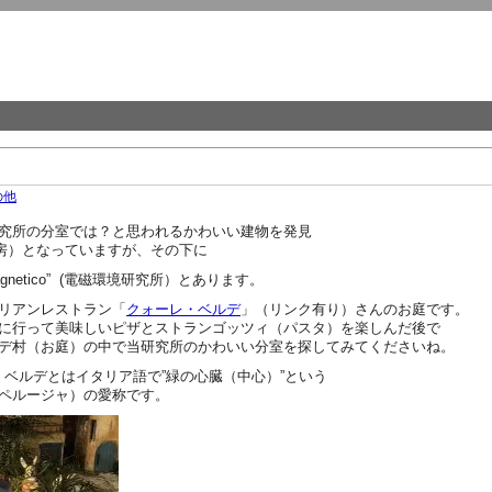
の他
究所の分室では？と思われるかわいい建物を発見
自動車修理工房）となっていますが、その下に
lettromagnetico” (電磁環境研究所）とあります。
リアンレストラン「
クォーレ・ベルデ
」（リンク有り）さんのお庭です。
に行って美味しいピザとストランゴッツィ（パスタ）を楽しんだ後で
デ村（お庭）の中で当研究所のかわいい分室を探してみてくださいね。
ォーレ・ベルデとはイタリア語で”緑の心臓（中心）”という
ペルージャ）の愛称です。