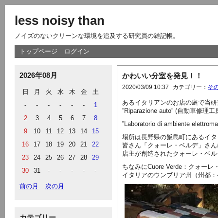
less noisy than
ノイズのないクリーンな環境を追及する研究員の雑記帳。
トップページ
ログイン
2026年08月
かわいい分室を発見！！
2020/03/09 10:37
カテゴリー：
そ
日
月
火
水
木
金
土
あるイタリアンのお店の庭で当研
-
-
-
-
-
-
1
”Riparazione auto” (
2
3
4
5
6
7
8
”Laboratorio di ambiente e
9
10
11
12
13
14
15
場所は長野県の飯島町にあるイタ
16
17
18
19
20
21
22
皆さん「クォーレ・ベルデ」さん
店主が創造されたクォーレ・ベル
23
24
25
26
27
28
29
ちなみにCuore Verde：ク
30
31
-
-
-
-
-
イタリアのウンブリア州（州都：
前の月
次の月
カテゴリー