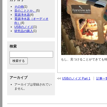
その他
(1)
音のこととか。
(5)
電源浄水器
(4)
電源浄水器（オーディオ
向）
(4)
USBのノイズ
(1)
研究品の購入
(1)
検索
もし、見つけることができても特
アーカイブ
USBのノイズ Part 1
記事一
アーカイブは登録されてい
ません。